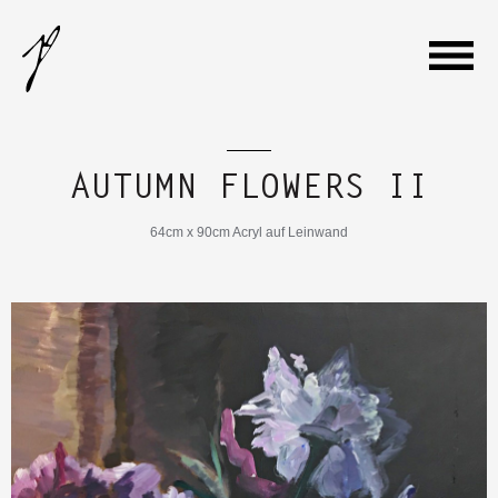
WILLKOMMEN
AUTUMN FLOWERS II
GALERIE
64cm x 90cm Acryl auf Leinwand
VITA
AUSSTELLUNGEN
KONTAKT